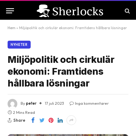
Hem
»
Miljöpolitik och cirkulär ekonomi: Framtidens hållbara lösningar
NYHETER
Miljöpolitik och cirkulär
ekonomi: Framtidens
hållbara lösningar
By
peter
17 juli 2023
Inga kommentarer
2 Mins Read
Share