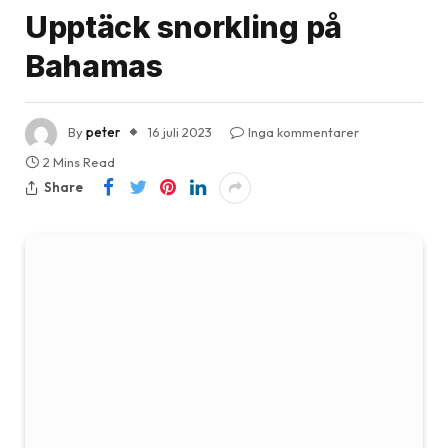
Upptäck snorkling på
Bahamas
By
peter
16 juli 2023
Inga kommentarer
2 Mins Read
Share