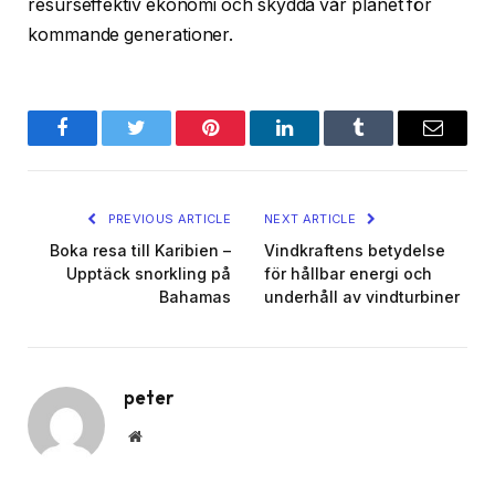
resurseffektiv ekonomi och skydda vår planet för
kommande generationer.
Facebook
Twitter
Pinterest
LinkedIn
Tumblr
Email
PREVIOUS ARTICLE
NEXT ARTICLE
Boka resa till Karibien –
Vindkraftens betydelse
Upptäck snorkling på
för hållbar energi och
Bahamas
underhåll av vindturbiner
peter
Website