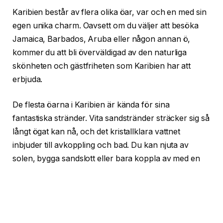
Karibien består av flera olika öar, var och en med sin
egen unika charm. Oavsett om du väljer att besöka
Jamaica, Barbados, Aruba eller någon annan ö,
kommer du att bli överväldigad av den naturliga
skönheten och gästfriheten som Karibien har att
erbjuda.
De flesta öarna i Karibien är kända för sina
fantastiska stränder. Vita sandstränder sträcker sig så
långt ögat kan nå, och det kristallklara vattnet
inbjuder till avkoppling och bad. Du kan njuta av
solen, bygga sandslott eller bara koppla av med en
god bok.
Upptäck det fantastiska undervattenslivet
En av de främsta anledningarna till att resenärer