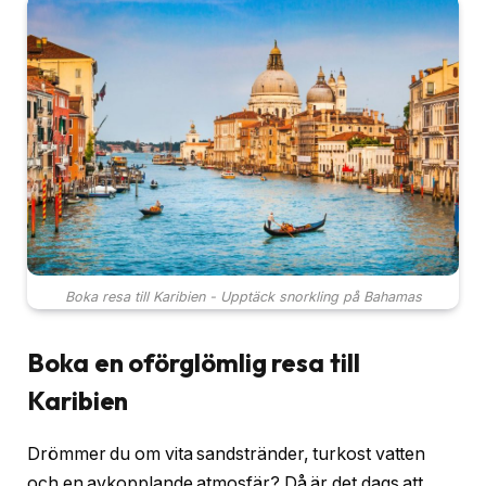
Boka resa till Karibien - Upptäck snorkling på Bahamas
Boka en oförglömlig resa till
Karibien
Drömmer du om vita sandstränder, turkost vatten
och en avkopplande atmosfär? Då är det dags att