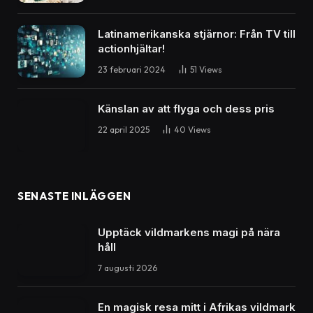
3 Mins Read
Share
Filmgenrer som får oss att le: Rom-coms, westerns, musikaler
Filmgenrer som alltid får oss att le