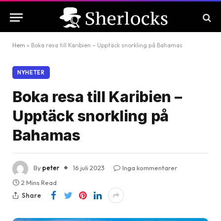
Hem
»
Boka resa till Karibien – Upptäck snorkling på Bahamas
NYHETER
Boka resa till Karibien –
Upptäck snorkling på
Bahamas
By
peter
16 juli 2023
Inga kommentarer
2 Mins Read
Share