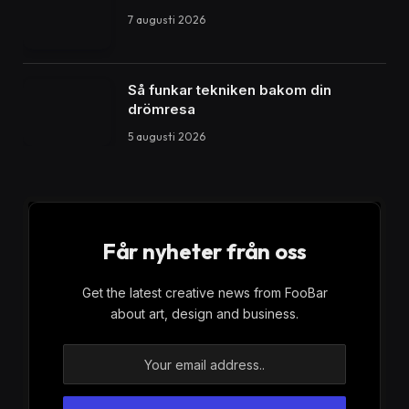
När det kommer till att titta på film är det få saker som
slår en riktigt bra komedi. Romantiska komedier, eller
rom-coms som de ofta kallas, är en genre som har
förmågan att få oss att skratta och samtidigt smälta av
kärlek. Men det finns också andra filmgenrer som
kan ge oss en liknande känsla av glädje och
underhållning. I den här artikeln kommer vi att
utforska tre sådana genrer: rom-coms, westerns och
musikaler.
Romantiska komedier (rom-coms)
En rom-com är en filmgenre som kombinerar
romantik och komedi på ett underhållande sätt. Dessa
filmer handlar oftast om kärlekshistorier mellan två
personer som inte verkar vara gjorda för varandra,