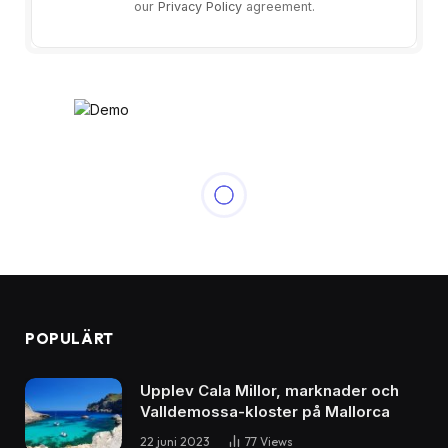
our
Privacy Policy
agreement.
NYHETER
Filmgenrer som får oss att
le: Rom-coms, westerns,
musikaler
By
peter
15 juli 2023
Inga kommentarer