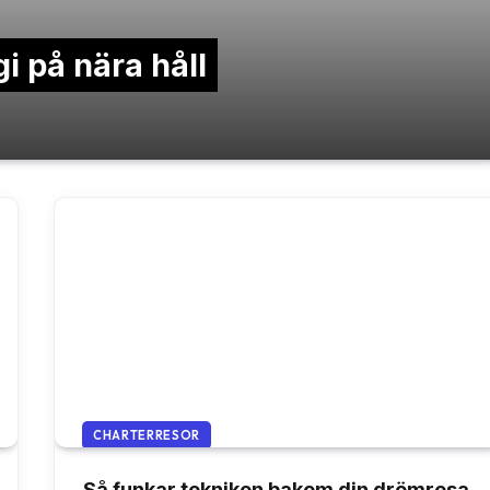
 på nära håll
CHARTERRESOR
Så funkar tekniken bakom din drömresa