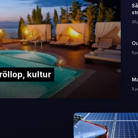
Så
st
25 
Ou
5 j
röllop, kultur
Ma
3 j