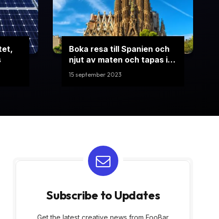
tet,
Boka resa till Spanien och
s
njut av maten och tapas i
Granada
15 september 2023
Subscribe to Updates
Get the latest creative news from FooBar