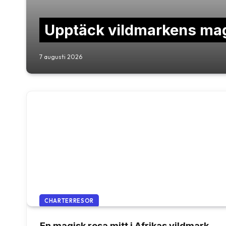
Upptäck vildmarkens magi
7 augusti 2026
CHARTERRESOR
En magisk resa mitt i Afrikas vildmark