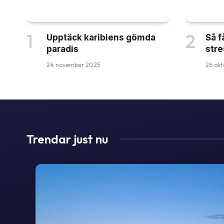
Upptäck karibiens gömda
Så f
paradis
stre
24 november 2025
26 okt
Trendar just nu