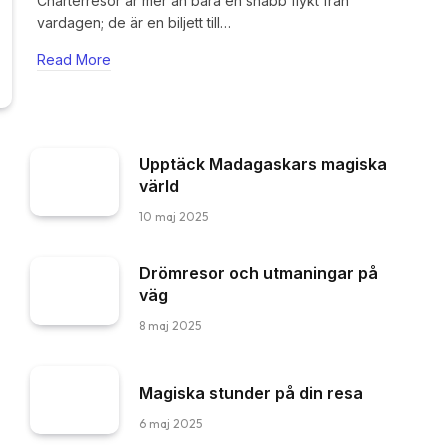
Charterresor är mer än bara en snabb flykt från
vardagen; de är en biljett till…
Read More
Upptäck Madagaskars magiska
värld
10 maj 2025
Drömresor och utmaningar på
väg
8 maj 2025
Magiska stunder på din resa
6 maj 2025