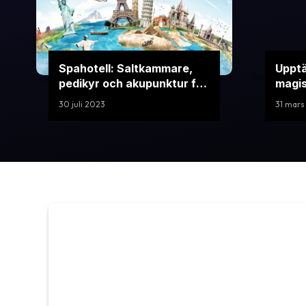
Spahotell: Saltkammare,
Uppt
pedikyr och akupunktur för
magis
avkoppling
30 juli 2023
31 mars