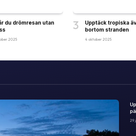
år du drömresan utan
Upptäck tropiska ä
ss
bortom stranden
ober 2025
4 oktober 2025
Up
pä
29 