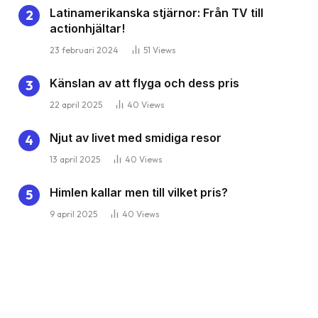
Latinamerikanska stjärnor: Från TV till
actionhjältar!
23 februari 2024
51
Views
Känslan av att flyga och dess pris
22 april 2025
40
Views
Njut av livet med smidiga resor
13 april 2025
40
Views
Himlen kallar men till vilket pris?
9 april 2025
40
Views