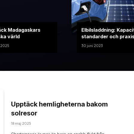
äck Madagaskars
Elbilsladdning: Kapaci
ka värld
standarder och praxi
 2025
30 juni 2023
Upptäck hemligheterna bakom
solresor
18 maj 2025