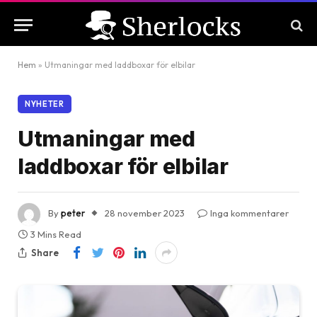
Hem
»
Utmaningar med laddboxar för elbilar
NYHETER
Utmaningar med
laddboxar för elbilar
By
peter
28 november 2023
Inga kommentarer
3 Mins Read
Share