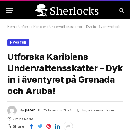
Hem
»
Utforska Karibiens Undervattensskatter – Dyk in i äventyret på Grenada och Aruba!
NYHETER
Utforska Karibiens
Undervattensskatter – Dyk
in i äventyret på Grenada
och Aruba!
By
peter
25 februari 2024
Inga kommentarer
2 Mins Read
Share