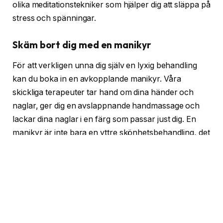
olika meditationstekniker som hjälper dig att släppa på
stress och spänningar.
Skäm bort dig med en manikyr
För att verkligen unna dig själv en lyxig behandling
kan du boka in en avkopplande manikyr. Våra
skickliga terapeuter tar hand om dina händer och
naglar, ger dig en avslappnande handmassage och
lackar dina naglar i en färg som passar just dig. En
manikyr är inte bara en yttre skönhetsbehandling, det
är även en form av egenvård och självkärlek.
Njut av vår inomhuspool
Efter en dag fylld av avslappning och välmående kan
du ta ett dopp i vår inomhuspool. Det varma vattnet
och den lugna miljön skapar en perfekt plats för dig