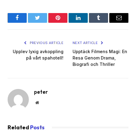
Facebook
Twitter
Pinterest
LinkedIn
Tumblr
Email
PREVIOUS ARTICLE
NEXT ARTICLE
Upplev lyxig avkoppling
Upptäck Filmens Magi: En
på vårt spahotell!
Resa Genom Drama,
Biografi och Thriller
peter
Website
Related
Posts