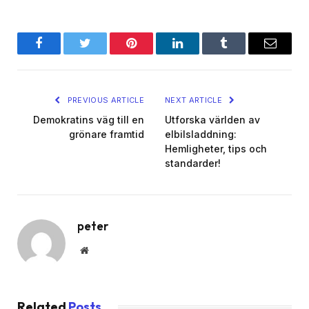
Facebook
Twitter
Pinterest
LinkedIn
Tumblr
Email
PREVIOUS ARTICLE
NEXT ARTICLE
Demokratins väg till en
Utforska världen av
grönare framtid
elbilsladdning:
Hemligheter, tips och
standarder!
peter
Website
Related
Posts