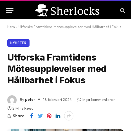
Hem
»
Utforska Framtidens Mötesupplevelser med Hållbarhet i Fokus
NYHETER
Utforska Framtidens
Mötesupplevelser med
Hållbarhet i Fokus
By
peter
18 februari 2024
Inga kommentarer
2 Mins Read
Share