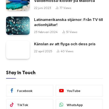
Valldemossa-kloster på Mallorca
22 juni 2023
77
Views
Latinamerikanska stjärnor: Från TV till
actionhjältar!
23 februari 2024
51
Views
Känslan av att flyga och dess pris
22 april 2025
40
Views
Stay In Touch
Facebook
YouTube
TikTok
WhatsApp