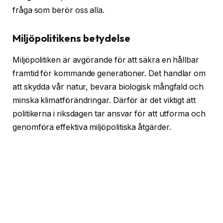
fråga som berör oss alla.
Miljöpolitikens betydelse
Miljöpolitiken är avgörande för att säkra en hållbar
framtid för kommande generationer. Det handlar om
att skydda vår natur, bevara biologisk mångfald och
minska klimatförändringar. Därför är det viktigt att
politikerna i riksdagen tar ansvar för att utforma och
genomföra effektiva miljöpolitiska åtgärder.
Budgetens roll
När riksdagen fastställer budgeten för olika
verksamheter och områden, spelar miljöpolitiken en
central roll. Det är genom budgetbeslut som resurser
fördelas och prioriteringar görs. Därför är det av stor