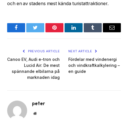
och en av stadens mest kända turistattraktioner.
Facebook
Twitter
Pinterest
LinkedIn
Tumblr
Email
PREVIOUS ARTICLE
NEXT ARTICLE
Canoo EV, Audi e-tron och
Fördelar med vindenergi
Lucid Air: De mest
och vindkraftkalkylering –
spännande elbilarna på
en guide
marknaden idag
peter
Website