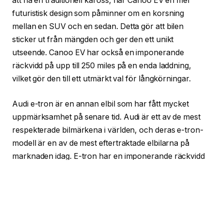
att ha en traditionell kaross, har Canoo EV en mer
futuristisk design som påminner om en korsning
mellan en SUV och en sedan. Detta gör att bilen
sticker ut från mängden och ger den ett unikt
utseende. Canoo EV har också en imponerande
räckvidd på upp till 250 miles på en enda laddning,
vilket gör den till ett utmärkt val för långkörningar.
Audi e-tron är en annan elbil som har fått mycket
uppmärksamhet på senare tid. Audi är ett av de mest
respekterade bilmärkena i världen, och deras e-tron-
modell är en av de mest eftertraktade elbilarna på
marknaden idag. E-tron har en imponerande räckvidd
på upp till 222 miles på en enda laddning, och den har
också en snabb laddningstid som gör att du kan ladda
bilen på bara några minuter. Audi e-tron har också
en imponerande acceleration och topphastighet,