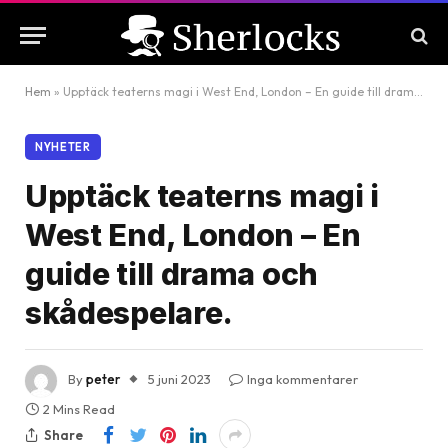
Hem
»
Upptäck teaterns magi i West End, London – En guide till drama och skådespelare.
NYHETER
Upptäck teaterns magi i
West End, London – En
guide till drama och
skådespelare.
By
peter
5 juni 2023
Inga kommentarer
2 Mins Read
Share