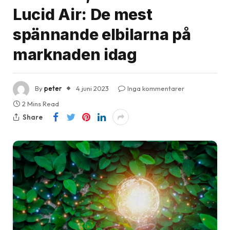
Lucid Air: De mest
spännande elbilarna på
marknaden idag
By
peter
4 juni 2023
Inga kommentarer
2 Mins Read
Share