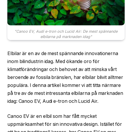
"Canoo EV, Audi e-tron och Lucid Air: De mest spännande
elbilarna på marknaden idag"
Elbilar är en av de mest spännande innovationerna
inom bilindustrin idag. Med ökande oro för
klimatförändringar och behovet av att minska vårt
beroende av fossila bränslen, har elbilar blivit alltmer
populära. I denna artikel kommer vi att titta närmare
på tre av de mest intressanta elbilarna på marknaden
idag: Canoo EV, Audi e-tron och Lucid Air.
Canoo EV är en elbil som har fått mycket
uppmärksamhet för sin innovativa design. Istället för