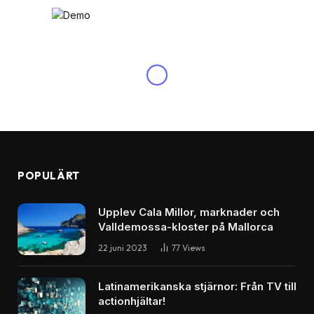
NYHETER
Utforska popmusikens
drottningar: Framstående
sångerskor som erövrat
världen
By
peter
11 februari 2024
Inga kommentarer
4 Mins Read
Share