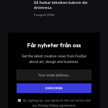
soloartister
Popmusik är en av de mest populära genreerna i
dagens musikvärld. Med sina smittande melodier och
medryckande refränger har popmusik lockat
lyssnare i årtionden. En av de mest framträdande
delarna av popmusiken är de fantastiska
sångerskorna som har erövrat våra hjärtan med sin
talang och karisma. I den här artikeln kommer vi att
utforska den fascinerande världen av pop och
soloartister, och vi kommer att ta en titt på några av
de mest framstående kvinnliga sångerskorna i
branschen.
Popmusik: En genre som har erövrat
världen