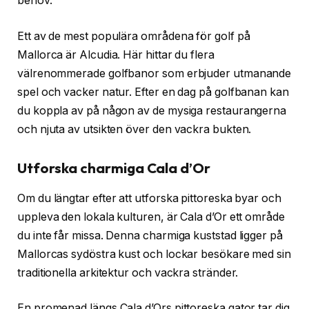
behov.
Ett av de mest populära områdena för golf på
Mallorca är Alcudia. Här hittar du flera
välrenommerade golfbanor som erbjuder utmanande
spel och vacker natur. Efter en dag på golfbanan kan
du koppla av på någon av de mysiga restaurangerna
och njuta av utsikten över den vackra bukten.
Utforska charmiga Cala d’Or
Om du längtar efter att utforska pittoreska byar och
uppleva den lokala kulturen, är Cala d’Or ett område
du inte får missa. Denna charmiga kuststad ligger på
Mallorcas sydöstra kust och lockar besökare med sin
traditionella arkitektur och vackra stränder.
En promenad längs Cala d’Ors pittoreska gator tar dig