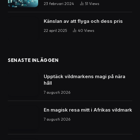
Utforska popmusikens drottningar: Framstående sångerskor som
erövrat världen
Musikvärlden: Utforska den
fantastiska världen av pop och