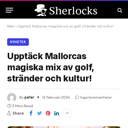
Hem
»
Upptäck Mallorcas magiska mix av golf, stränder och kultur!
NYHETER
Upptäck Mallorcas
magiska mix av golf,
stränder och kultur!
By
peter
12 februari 2024
Inga kommentarer
3 Mins Read
Share