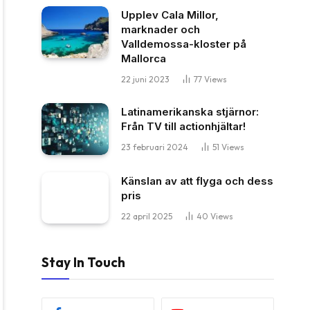
Upplev Cala Millor,
marknader och
Valldemossa-kloster på
Mallorca
22 juni 2023
77
Views
Latinamerikanska stjärnor:
Från TV till actionhjältar!
23 februari 2024
51
Views
Känslan av att flyga och dess
pris
22 april 2025
40
Views
Stay In Touch