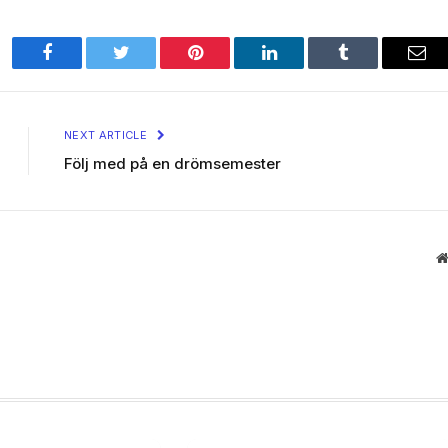
Facebook
Twitter
Pinterest
LinkedIn
Tumblr
Ema
NEXT ARTICLE
Följ med på en drömsemester