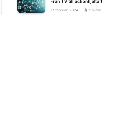
Från TV till actionhjältar!
23 februari 2024
51
Views
Känslan av att flyga och dess
pris
22 april 2025
40
Views
Stay In Touch
Facebook
YouTube
TikTok
WhatsApp
Twitter
Instagram