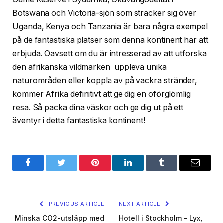
Botswana och Victoria-sjön som sträcker sig över
Uganda, Kenya och Tanzania är bara några exempel
på de fantastiska platser som denna kontinent har att
erbjuda. Oavsett om du är intresserad av att utforska
den afrikanska vildmarken, uppleva unika
naturområden eller koppla av på vackra stränder,
kommer Afrika definitivt att ge dig en oförglömlig
resa. Så packa dina väskor och ge dig ut på ett
äventyr i detta fantastiska kontinent!
Facebook
Twitter
Pinterest
LinkedIn
Tumblr
Email
PREVIOUS ARTICLE
NEXT ARTICLE
Minska CO2-utsläpp med
Hotell i Stockholm – Lyx,