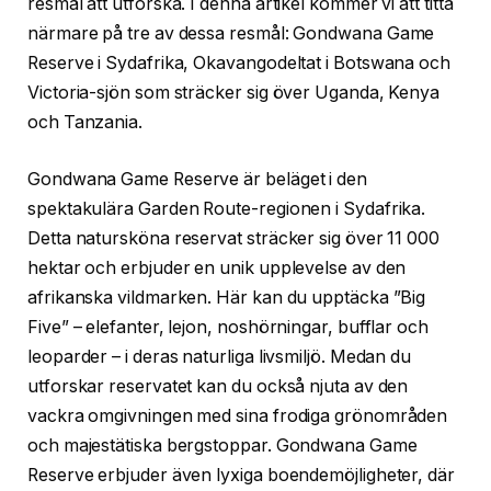
resmål att utforska. I denna artikel kommer vi att titta
närmare på tre av dessa resmål: Gondwana Game
Reserve i Sydafrika, Okavangodeltat i Botswana och
Victoria-sjön som sträcker sig över Uganda, Kenya
och Tanzania.
Gondwana Game Reserve är beläget i den
spektakulära Garden Route-regionen i Sydafrika.
Detta natursköna reservat sträcker sig över 11 000
hektar och erbjuder en unik upplevelse av den
afrikanska vildmarken. Här kan du upptäcka ”Big
Five” – elefanter, lejon, noshörningar, bufflar och
leoparder – i deras naturliga livsmiljö. Medan du
utforskar reservatet kan du också njuta av den
vackra omgivningen med sina frodiga grönområden
och majestätiska bergstoppar. Gondwana Game
Reserve erbjuder även lyxiga boendemöjligheter, där