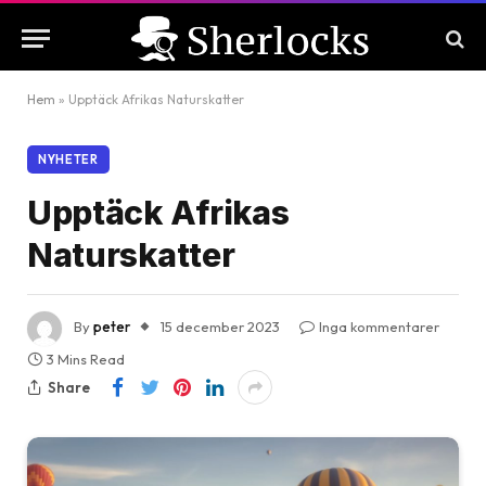
Hem
»
Upptäck Afrikas Naturskatter
NYHETER
Upptäck Afrikas
Naturskatter
By
peter
15 december 2023
Inga kommentarer
3 Mins Read
Share