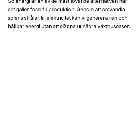
Solenergi är en av de mest lovande alternativen när
det gäller fossilfri produktion. Genom att omvandla
solens strålar till elektricitet kan vi generera ren och
hållbar energi utan att släppa ut några växthusgaser.
Solenergi har också fördelen att den är tillgänglig
över hela världen och kan användas både i större
skala, som solkraftverk, och i mindre skala, som
solpaneler på taket.
Förändrad energianvändning för att
minska CO2-utsläppen
Utöver att främja fossilfri produktion är det också
viktigt att förändra vår energianvändning för att
minska CO2-utsläppen. Detta innebär att vi behöver
bli mer energieffektiva och minska vårt
överutnyttjande av energi.