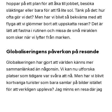
hoppar på ett plan för att åka till jobbet, besöka
släktingar eller bara för att få lite sol. Tänk på det: hur
ofta gör vi det? Men har vi blivit så bekväma med att
flyga att vi glömmer bort att uppskatta resan? Det är
lätt att fastna i rutinen och missa de små miraklen
som sker när vi lyfter från marken.
Globaliseringens påverkan på resande
Globaliseringen har gjort att världen känns mer
sammanlänkad än någonsin. Vi kan nu utforska
platser som tidigare var svåra att nå. Men har vi blivit
kortvariga turister som bara samlar på bilder istället
för att verkligen uppleva? Jag minns en resa där jag
rusade genom en stad för att hinna med alla ”måste-
se”-platser, men missade den verkliga själen i staden.
Kanske är det dags att stanna upp och fundera på