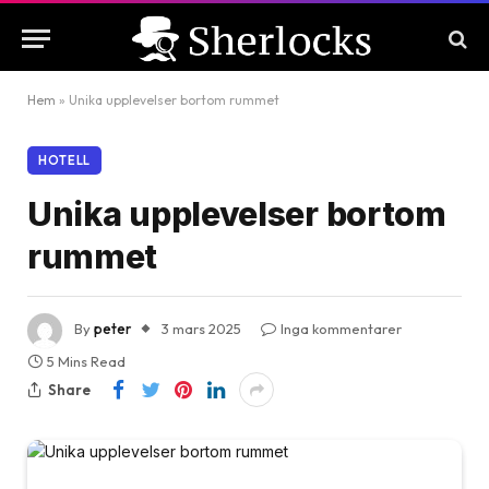
Hem
»
Unika upplevelser bortom rummet
HOTELL
Unika upplevelser bortom
rummet
By
peter
3 mars 2025
Inga kommentarer
5 Mins Read
Share