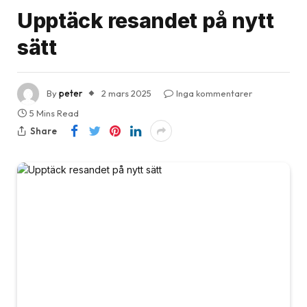
Upptäck resandet på nytt
sätt
By
peter
2 mars 2025
Inga kommentarer
5 Mins Read
Share