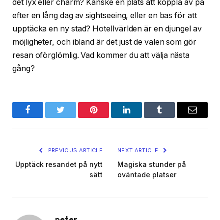
det lyx eller charm? Kanske en plats att koppla av på
efter en lång dag av sightseeing, eller en bas för att
upptäcka en ny stad? Hotellvärlden är en djungel av
möjligheter, och ibland är det just de valen som gör
resan oförglömlig. Vad kommer du att välja nästa
gång?
Facebook
Twitter
Pinterest
LinkedIn
Tumblr
Email
PREVIOUS ARTICLE
NEXT ARTICLE
Upptäck resandet på nytt
Magiska stunder på
sätt
oväntade platser
peter