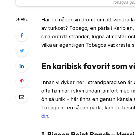
tobagos göm
Har du någonsin drömt om att vandra läng
SHARE
av turkost? Tobago, en pärla i Karibien
sina orörda stränder, lugna atmosfär 
vilka är egentligen Tobagos vackraste s
En karibisk favorit som 
Innan vi dyker ner i strandparadisen är
ofta hamnar i skymundan jämfört med me
ön så unik – här finns en genuin känsla 
Tobago är en sådan pärla, kan du bes
din
.
1. Pigeon Point Beach – klas