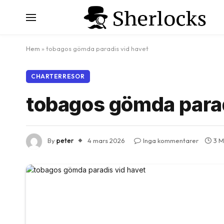
Hem
»
tobagos gömda paradis vid havet
CHARTERRESOR
tobagos gömda parad
By
peter
4 mars 2026
Inga kommentarer
3 M