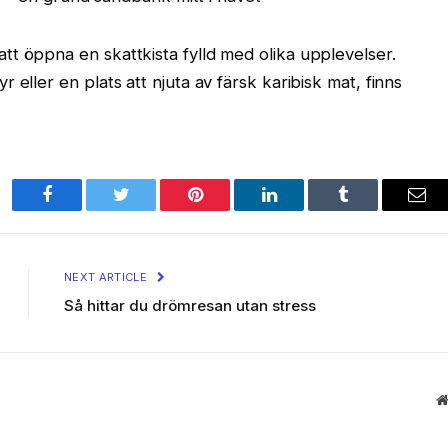
t öppna en skattkista fylld med olika upplevelser.
 eller en plats att njuta av färsk karibisk mat, finns
Facebook
Twitter
Pinterest
LinkedIn
Tumblr
Ema
NEXT ARTICLE
Så hittar du drömresan utan stress