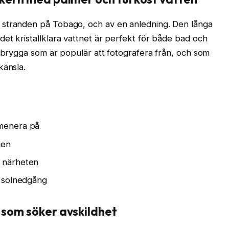
 stranden på Tobago, och av en anledning. Den långa
et kristallklara vattnet är perfekt för både bad och
räbrygga som är populär att fotografera från, och som
känsla.
omenera på
jen
i närheten
n solnedgång
n som söker avskildhet