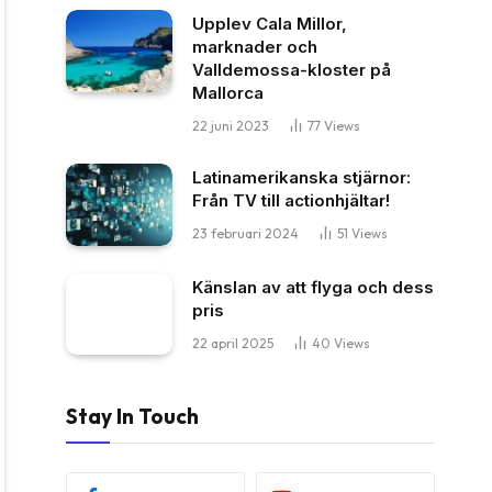
Upplev Cala Millor,
marknader och
Valldemossa-kloster på
Mallorca
22 juni 2023
77
Views
Latinamerikanska stjärnor:
Från TV till actionhjältar!
23 februari 2024
51
Views
Känslan av att flyga och dess
pris
22 april 2025
40
Views
Stay In Touch