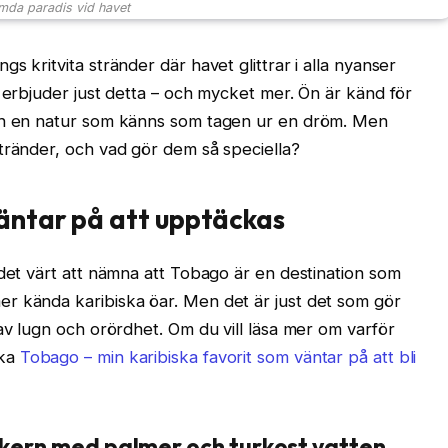
da paradis vid havet
s kritvita stränder där havet glittrar i alla nyanser
, erbjuder just detta – och mycket mer. Ön är känd för
och en natur som känns som tagen ur en dröm. Men
tränder, och vad gör dem så speciella?
väntar på att upptäckas
 det värt att nämna att Tobago är en destination som
r kända karibiska öar. Men det är just det som gör
av lugn och orördhet. Om du vill läsa mer om varför
öka
Tobago – min karibiska favorit som väntar på att bli
sikern med palmer och turkost vatten