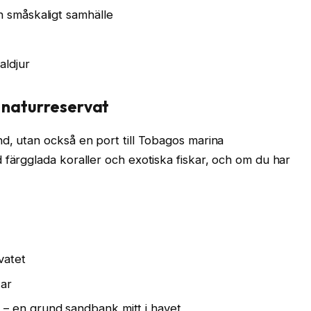
h småskaligt samhälle
aldjur
h naturreservat
d, utan också en port till Tobagos marina
 färgglada koraller och exotiska fiskar, och om du har
vatet
kar
– en grund sandbank mitt i havet