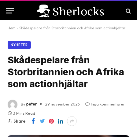
Hem
»
Skådespelare från Storbritannien och Afrika som actionhjältar
NYHETER
Skådespelare från
Storbritannien och Afrika
som actionhjältar
By
peter
29 november 2023
Inga kommentarer
3 Mins Read
Share