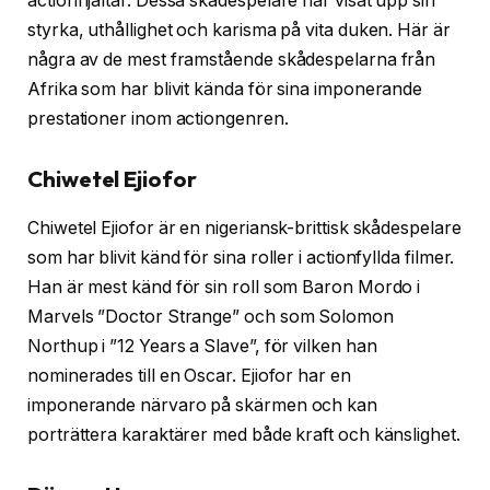
actionhjältar. Dessa skådespelare har visat upp sin
styrka, uthållighet och karisma på vita duken. Här är
några av de mest framstående skådespelarna från
Afrika som har blivit kända för sina imponerande
prestationer inom actiongenren.
Chiwetel Ejiofor
Chiwetel Ejiofor är en nigeriansk-brittisk skådespelare
som har blivit känd för sina roller i actionfyllda filmer.
Han är mest känd för sin roll som Baron Mordo i
Marvels ”Doctor Strange” och som Solomon
Northup i ”12 Years a Slave”, för vilken han
nominerades till en Oscar. Ejiofor har en
imponerande närvaro på skärmen och kan
porträttera karaktärer med både kraft och känslighet.