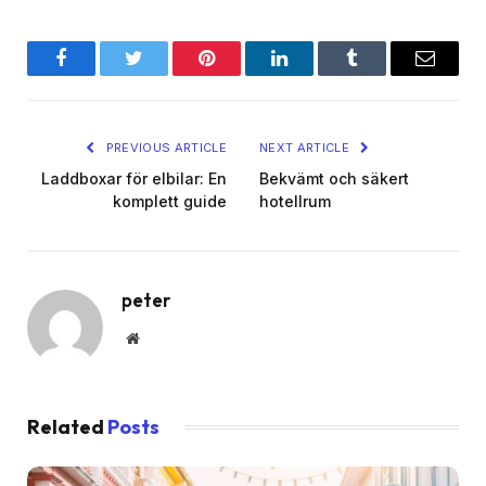
Facebook
Twitter
Pinterest
LinkedIn
Tumblr
Email
PREVIOUS ARTICLE
NEXT ARTICLE
Laddboxar för elbilar: En
Bekvämt och säkert
komplett guide
hotellrum
peter
Website
Related
Posts