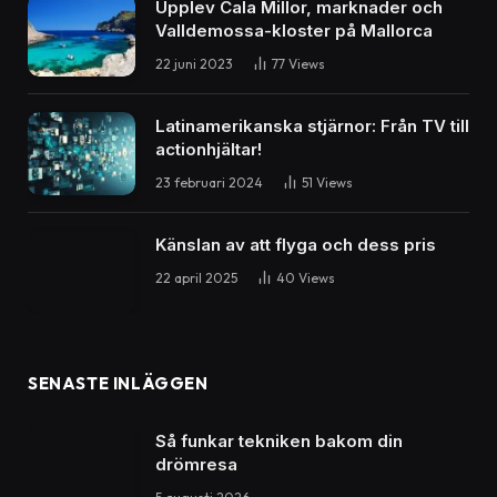
By
peter
28 november 2023
Inga kommentarer
3 Mins Read
Share
Laddboxar för elbilar: En komplett guide