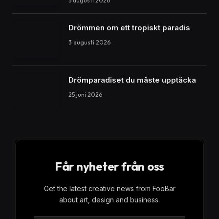
Laddboxar för elbilar: En komplett
guide till laddningsstandarder,
övervakning och påfyllning
Elbilar blir alltmer populära runt om i världen och
med den ökande efterfrågan på elektriska fordon
kommer också behovet av pålitliga och effektiva
laddningslösningar. En viktig komponent i detta är
laddboxar för elbilar, som möjliggör snabb och säker
laddning av fordonets batteri. I denna artikel kommer
vi att utforska olika aspekter av laddboxar, inklusive
laddningsstandarder, laddningsövervakning och
laddningspåfyllning.
Laddningsstandarder för elbilar
En av de viktigaste faktorerna att överväga vid