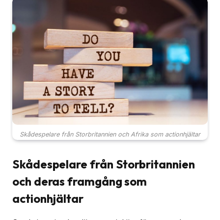
Skådespelare från Storbritannien och Afrika som actionhjältar
Skådespelare från Storbritannien
och deras framgång som
actionhjältar