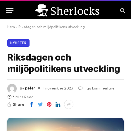
Hem
»
Riksdagen och miljöpolitikens utveckling
NYHETER
Riksdagen och
miljöpolitikens utveckling
By
peter
1 november 2023
Inga kommentarer
3 Mins Read
Share