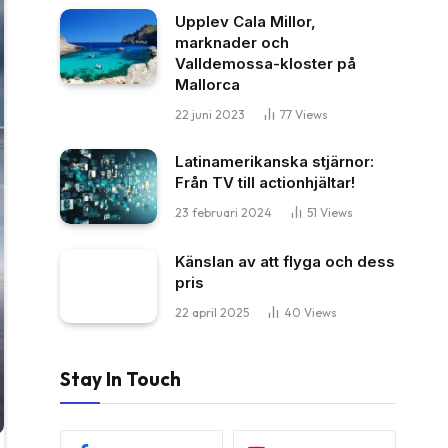
Upplev Cala Millor,
marknader och
Valldemossa-kloster på
Mallorca
22 juni 2023
77
Views
Latinamerikanska stjärnor:
Från TV till actionhjältar!
23 februari 2024
51
Views
Känslan av att flyga och dess
pris
22 april 2025
40
Views
Stay In Touch