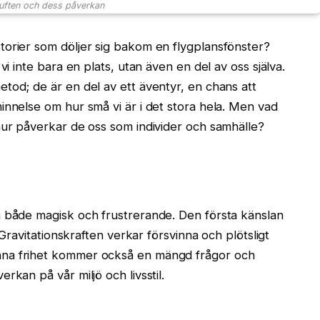
uften och dess påverkan
torier som döljer sig bakom en flygplansfönster?
vi inte bara en plats, utan även en del av oss själva.
tod; de är en del av ett äventyr, en chans att
innelse om hur små vi är i det stora hela. Men vad
hur påverkar de oss som individer och samhälle?
a både magisk och frustrerande. Den första känslan
 Gravitationskraften verkar försvinna och plötsligt
nna frihet kommer också en mängd frågor och
rkan på vår miljö och livsstil.