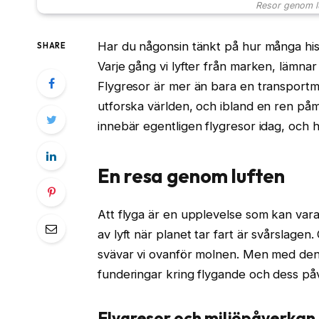
Resor genom l
Har du någonsin tänkt på hur många his
SHARE
Varje gång vi lyfter från marken, lämnar 
Flygresor är mer än bara en transportme
utforska världen, och ibland en ren påm
innebär egentligen flygresor idag, och 
En resa genom luften
Att flyga är en upplevelse som kan var
av lyft när planet tar fart är svårslagen.
svävar vi ovanför molnen. Men med de
funderingar kring flygande och dess påve
Flygresor och miljöpåverkan