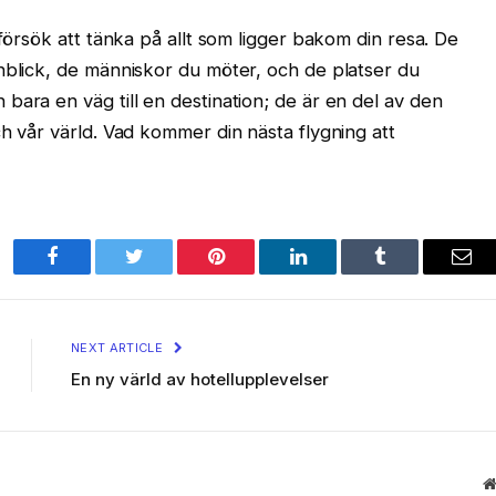
 försök att tänka på allt som ligger bakom din resa. De
nblick, de människor du möter, och de platser du
bara en väg till en destination; de är en del av den
h vår värld. Vad kommer din nästa flygning att
Facebook
Twitter
Pinterest
LinkedIn
Tumblr
Ema
NEXT ARTICLE
En ny värld av hotellupplevelser