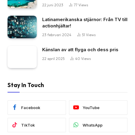
22 juni 2023
77
Views
Latinamerikanska stjärnor: Från TV till
actionhjältar!
23 februari 2024
51
Views
Känslan av att flyga och dess pris
22 april 2025
40
Views
Stay In Touch
Facebook
YouTube
TikTok
WhatsApp