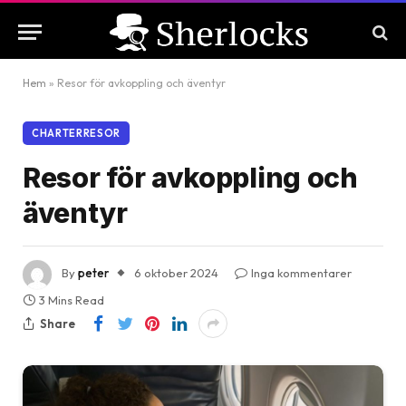
Hem
»
Resor för avkoppling och äventyr
CHARTERRESOR
Resor för avkoppling och
äventyr
By
peter
6 oktober 2024
Inga kommentarer
3 Mins Read
Share