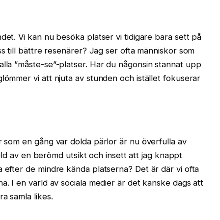
det. Vi kan nu besöka platser vi tidigare bara sett på
ss till bättre resenärer? Jag ser ofta människor som
alla ”måste-se”-platser. Har du någonsin stannat upp
lömmer vi att njuta av stunden och istället fokuserar
r som en gång var dolda pärlor är nu överfulla av
 bild av en berömd utsikt och insett att jag knappt
a efter de mindre kända platserna? Det är där vi ofta
a. I en värld av sociala medier är det kanske dags att
a samla likes.