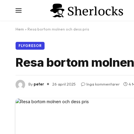
Hem
»
Resa bortom molnen och dess pris
FLYGRESOR
Resa bortom molnen 
By
peter
26 april 2025
Inga kommentarer
4 