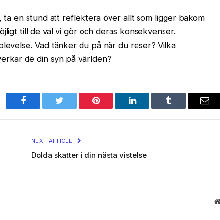
, ta en stund att reflektera över allt som ligger bakom
jligt till de val vi gör och deras konsekvenser.
plevelse. Vad tänker du på när du reser? Vilka
verkar de din syn på världen?
Facebook
Twitter
Pinterest
LinkedIn
Tumblr
Ema
NEXT ARTICLE
Dolda skatter i din nästa vistelse