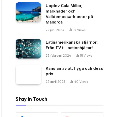
Upplev Cala Millor,
marknader och
Valldemossa-kloster på
Mallorca
22 juni 2023
77
Views
Latinamerikanska stjärnor:
Från TV till actionhjältar!
23 februari 2024
51
Views
Känslan av att flyga och dess
pris
22 april 2025
40
Views
Stay In Touch