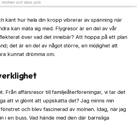
 molnen och dess pris
och känt hur hela din kropp vibrerar av spänning när
andra kan mäta sig med. Flygresor är en del av vår
eflekterat över vad det innebär? Att hoppa på ett plan
nd; det är en del av något större, en möjlighet att
e bara kunnat drömma om.
verklighet
. Från affärsresor till familjeåterföreningar, vi tar det
flyga att vi glömt att uppskatta det? Jag minns min
m fönstret och blev fascinerad av molnen. Idag, när jag
 in i en buss. Vad hände med den där barnsliga