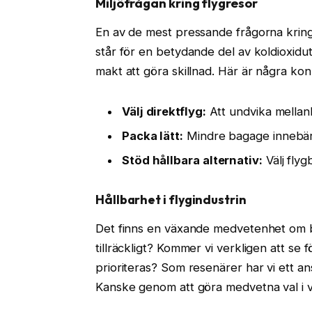
Miljöfrågan kring flygresor
En av de mest pressande frågorna kring 
står för en betydande del av koldioxid
makt att göra skillnad. Här är några kon
Välj direktflyg:
Att undvika mellan
Packa lätt:
Mindre bagage innebär m
Stöd hållbara alternativ:
Välj flyg
Hållbarhet i flygindustrin
Det finns en växande medvetenhet om be
tillräckligt? Kommer vi verkligen att se
prioriteras? Som resenärer har vi ett an
Kanske genom att göra medvetna val i v