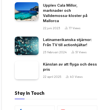
Upplev Cala Millor,
marknader och
Valldemossa-kloster på
Mallorca
22 juni 2023
77
Views
Latinamerikanska stjärnor:
Från TV till actionhjältar!
23 februari 2024
51
Views
Känslan av att flyga och dess
pris
22 april 2025
40
Views
Stay In Touch