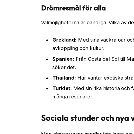
Drömresmål för alla
Valmöjligheterna är oändliga. Vilka av de
Grekland:
Med sina vackra öar och 
avkoppling och kultur.
Spanien:
Från Costa del Sol till M
söker det.
Thailand:
Här väntar exotiska strä
Turkiet:
Med sin rika historia och 
många resenärer.
Sociala stunder och nya
Men charterresor handlar inte bara om 