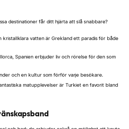
ssa destinationer får ditt hjärta att slå snabbare?
kristallklara vatten är Grekland ett paradis för både
allorca, Spanien erbjuder liv och rörelse för den som
nder och en kultur som förför varje besökare.
fantastiska matupplevelser är Turkiet en favorit bland
 vänskapsband
sol och bad; de erbjuder också en möjlighet att knyta