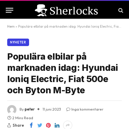
Hem
»
Populära elbilar på marknaden idag: Hyundai Ioniq Electric, Fiat 500e och Byton M-Byte
NYHETER
Populära elbilar på
marknaden idag: Hyundai
Ioniq Electric, Fiat 500e
och Byton M-Byte
By
peter
11 juni 2023
Inga kommentarer
2 Mins Read
Share