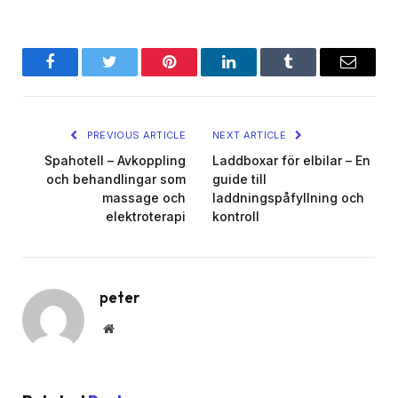
Facebook
Twitter
Pinterest
LinkedIn
Tumblr
Email
PREVIOUS ARTICLE
NEXT ARTICLE
Spahotell – Avkoppling
Laddboxar för elbilar – En
och behandlingar som
guide till
massage och
laddningspåfyllning och
elektroterapi
kontroll
peter
Website