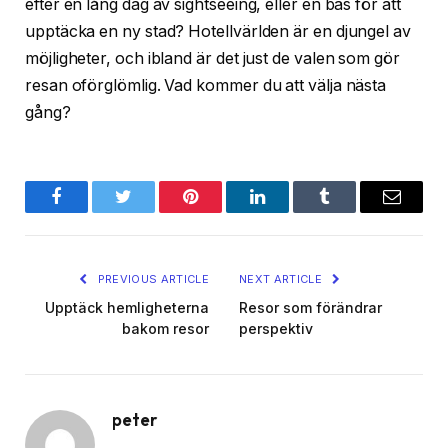
efter en lång dag av sightseeing, eller en bas för att
upptäcka en ny stad? Hotellvärlden är en djungel av
möjligheter, och ibland är det just de valen som gör
resan oförglömlig. Vad kommer du att välja nästa
gång?
Facebook
Twitter
Pinterest
LinkedIn
Tumblr
Email
PREVIOUS ARTICLE
NEXT ARTICLE
Upptäck hemligheterna
Resor som förändrar
bakom resor
perspektiv
peter