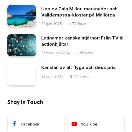
Upplev Cala Millor, marknader och
Valldemossa-kloster på Mallorca
22 juni 2023
77
Views
Latinamerikanska stjärnor: Från TV till
actionhjältar!
23 februari 2024
51
Views
Känslan av att flyga och dess pris
22 april 2025
40
Views
Stay In Touch
Facebook
YouTube