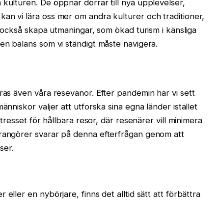
 kulturen. De öppnar dörrar till nya upplevelser,
an vi lära oss mer om andra kulturer och traditioner,
et också skapa utmaningar, som ökad turism i känsliga
 en balans som vi ständigt måste navigera.
ras även våra resevanor. Efter pandemin har vi sett
änniskor väljer att utforska sina egna länder istället
ntresset för hållbara resor, där resenärer vill minimera
rrangörer svarar på denna efterfrågan genom att
ser.
eller en nybörjare, finns det alltid sätt att förbättra