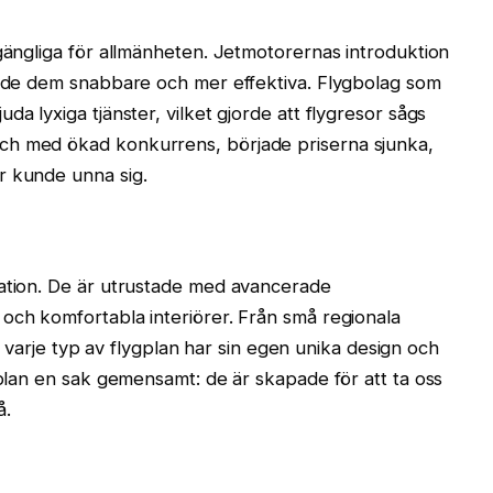
lgängliga för allmänheten. Jetmotorernas introduktion
jorde dem snabbare och mer effektiva. Flygbolag som
da lyxiga tjänster, vilket gjorde att flygresor sågs
ch med ökad konkurrens, började priserna sjunka,
r kunde unna sig.
tation. De är utrustade med avancerade
och komfortabla interiörer. Från små regionala
er, varje typ av flygplan har sin egen unika design och
gplan en sak gemensamt: de är skapade för att ta oss
å.