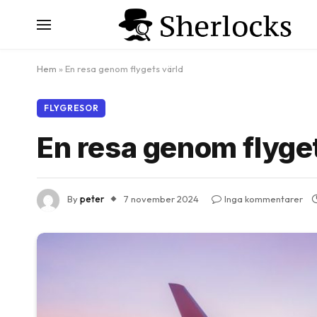
Hem
»
En resa genom flygets värld
FLYGRESOR
En resa genom flyge
By
peter
7 november 2024
Inga kommentarer