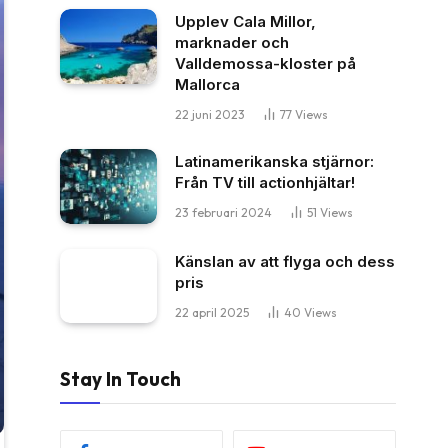
Upplev Cala Millor,
marknader och
Valldemossa-kloster på
Mallorca
22 juni 2023
77
Views
Latinamerikanska stjärnor:
Från TV till actionhjältar!
23 februari 2024
51
Views
Känslan av att flyga och dess
pris
22 april 2025
40
Views
Stay In Touch