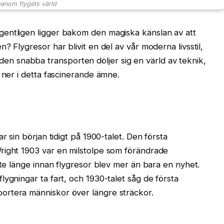
enom flygets värld
entligen ligger bakom den magiska känslan av att
? Flygresor har blivit en del av vår moderna livsstil,
 snabba transporten döljer sig en värld av teknik,
 ner i detta fascinerande ämne.
r sin början tidigt på 1900-talet. Den första
right 1903 var en milstolpe som förändrade
nte länge innan flygresor blev mer än bara en nyhet.
ygningar ta fart, och 1930-talet såg de första
ortera människor över längre sträckor.