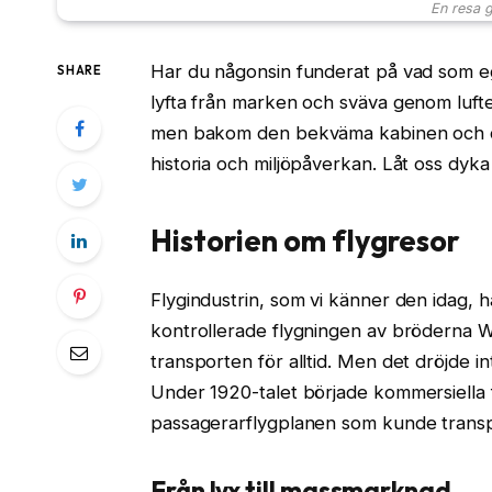
En resa g
Har du någonsin funderat på vad som eg
SHARE
lyfta från marken och sväva genom luften
men bakom den bekväma kabinen och den
historia och miljöpåverkan. Låt oss dyka
Historien om flygresor
Flygindustrin, som vi känner den idag, ha
kontrollerade flygningen av bröderna W
transporten för alltid. Men det dröjde i
Under 1920-talet började kommersiella fl
passagerarflygplanen som kunde transp
Från lyx till massmarknad