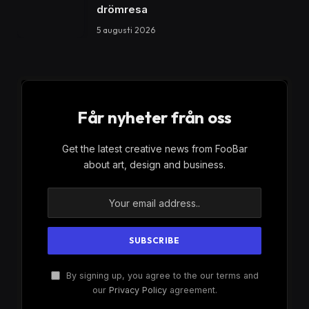
denna fantastiska destination har att erbjuda.
Mahé – den livliga huvudön
Mahé är Seychellernas största ö och hem till
huvudstaden Victoria. Här kan du utforska en mix av
kultur och natur. Besök den berömda Sir Selwyn
Selwyn-Clarke Market för en autentisk upplevelse av
lokal livsmedelskultur. Prova färsk frukt, kryddor och
kanske en bit av den lokala specialiteten ”cari”.
Aktiviteter på Mahé
Vandring i Morne Seychellois nationalpark:
För
den äventyrslystne är vandring i denna
nationalpark ett måste. Med sina frodiga skogar