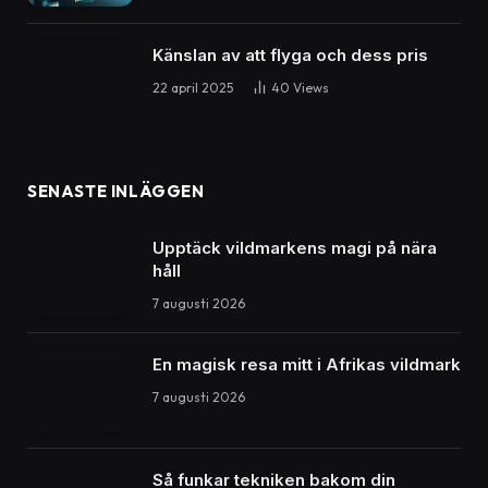
Upptäck paradiset med äventyr och avkoppling
Har du någonsin drömt om att stiga ut på en vit
sandstrand, där turkosa vågor försiktigt sköljer in mot
kusten? Föreställ dig att du befinner dig på
Seychellerna, en ögrupp som är ett sant paradis för
både avkoppling och äventyr. Här kan du uppleva
naturens skönhet, kulturella rikedomar och en livsstil
som får stressen att försvinna. Låt oss dyka ner i vad