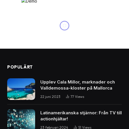
CHARTERRESOR
Upptäck paradiset med
äventyr och avkoppling
By
peter
23 januari 2025
Inga kommentarer
3 Mins Read
Share