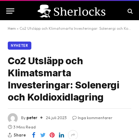
Hem
»
Co2 Utsläpp och Klimatsmarta Investeringar: Solenergi och Koldioxidlagring
NYHETER
Co2 Utsläpp och
Klimatsmarta
Investeringar: Solenergi
och Koldioxidlagring
By
peter
24 juli 2023
Inga kommentarer
3 Mins Read
Share