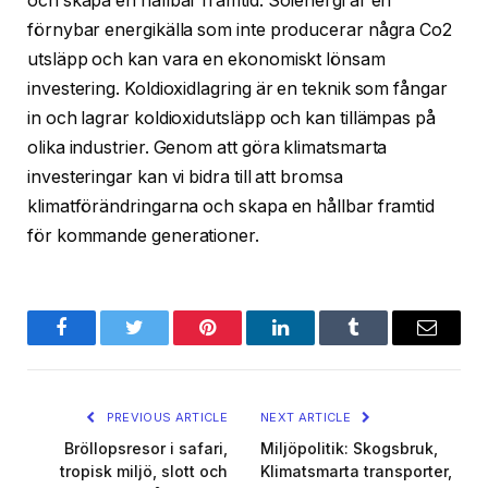
och skapa en hållbar framtid. Solenergi är en
förnybar energikälla som inte producerar några Co2
utsläpp och kan vara en ekonomiskt lönsam
investering. Koldioxidlagring är en teknik som fångar
in och lagrar koldioxidutsläpp och kan tillämpas på
olika industrier. Genom att göra klimatsmarta
investeringar kan vi bidra till att bromsa
klimatförändringarna och skapa en hållbar framtid
för kommande generationer.
Facebook
Twitter
Pinterest
LinkedIn
Tumblr
Email
PREVIOUS ARTICLE
NEXT ARTICLE
Bröllopsresor i safari,
Miljöpolitik: Skogsbruk,
tropisk miljö, slott och
Klimatsmarta transporter,