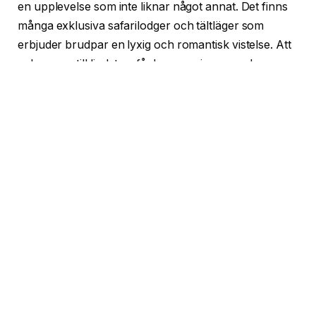
en upplevelse som inte liknar något annat. Det finns
många exklusiva safarilodger och tältläger som
erbjuder brudpar en lyxig och romantisk vistelse. Att
vakna upp till ljudet av fåglar som sjunger och se
solen gå upp över savannen är en magisk upplevelse
som kommer att skapa minnen för livet.
Om ni vill ha en ännu mer unik upplevelse kan ni
överväga att ha ert bröllop mitt i naturen. Många
safarilodger erbjuder bröllopsceremonier där ni kan
utbyta era löften omgiven av vilda djur och den
vackra afrikanska naturen. Detta kommer att vara en
bröllopsdag som ni aldrig kommer att glömma.
Bröllopsresor i tropisk miljö
För par som drömmer om vita sandstränder,