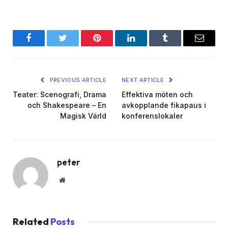
Facebook
Twitter
Pinterest
LinkedIn
Tumblr
Email
PREVIOUS ARTICLE
NEXT ARTICLE
Teater: Scenografi, Drama
Effektiva möten och
och Shakespeare – En
avkopplande fikapaus i
Magisk Värld
konferenslokaler
peter
Website
Related
Posts