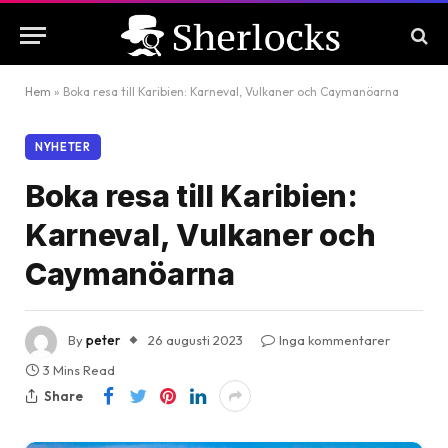
Hem
»
Boka resa till Karibien: Karneval, Vulkaner och Caymanöarna
NYHETER
Boka resa till Karibien:
Karneval, Vulkaner och
Caymanöarna
By
peter
26 augusti 2023
Inga kommentarer
3 Mins Read
Share