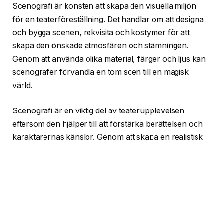
Scenografi är konsten att skapa den visuella miljön
för en teaterföreställning. Det handlar om att designa
och bygga scenen, rekvisita och kostymer för att
skapa den önskade atmosfären och stämningen.
Genom att använda olika material, färger och ljus kan
scenografer förvandla en tom scen till en magisk
värld.
Scenografi är en viktig del av teaterupplevelsen
eftersom den hjälper till att förstärka berättelsen och
karaktärernas känslor. Genom att skapa en realistisk
eller fantasifull miljö kan scenografer transportera
publiken till olika tidsepoker och platser.
Drama: Berättelsen som berör
Drama är själva hjärtat i teaterkonsten. Det är genom