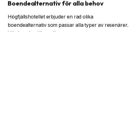
Boendealternativ för alla behov
Högfjällshotellet erbjuder en rad olika
boendealternativ som passar alla typer av resenärer.
Här kan du välja mellan:
Enkelrum
för den som reser ensam eller i par.
Familjerum
med extra utrymme för hela familjen.
Sviter
för den som vill ha lite extra lyx.
Lägenheter för självhushåll
, perfekta för dem
som vill laga sina egna måltider.
Oavsett vilket alternativ du väljer, kan du räkna med
bekvämligheter som gratis Wi-Fi, tillgång till gym och
bastu, samt en härlig frukostbuffé som ger dig energi
för dagen.