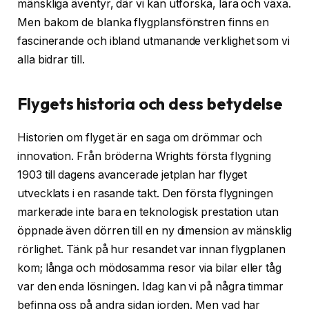
mänskliga äventyr, där vi kan utforska, lära och växa.
Men bakom de blanka flygplansfönstren finns en
fascinerande och ibland utmanande verklighet som vi
alla bidrar till.
Flygets historia och dess betydelse
Historien om flyget är en saga om drömmar och
innovation. Från bröderna Wrights första flygning
1903 till dagens avancerade jetplan har flyget
utvecklats i en rasande takt. Den första flygningen
markerade inte bara en teknologisk prestation utan
öppnade även dörren till en ny dimension av mänsklig
rörlighet. Tänk på hur resandet var innan flygplanen
kom; långa och mödosamma resor via bilar eller tåg
var den enda lösningen. Idag kan vi på några timmar
befinna oss på andra sidan jorden. Men vad har