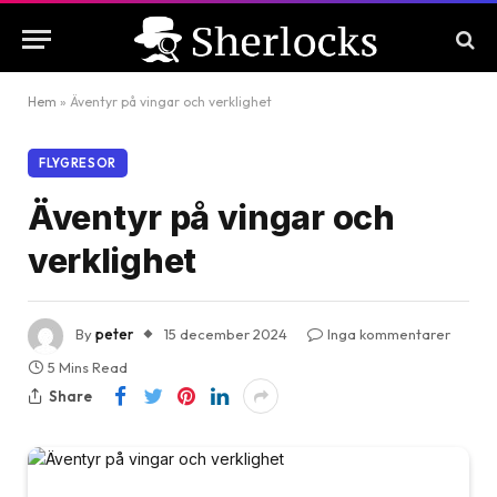
Hem
»
Äventyr på vingar och verklighet
FLYGRESOR
Äventyr på vingar och
verklighet
By
peter
15 december 2024
Inga kommentarer
5 Mins Read
Share