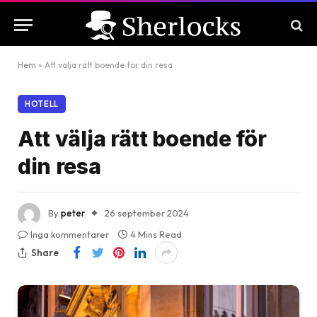
Hem
»
Att välja rätt boende för din resa
HOTELL
Att välja rätt boende för
din resa
By
peter
26 september 2024
Inga kommentarer
4 Mins Read
Share