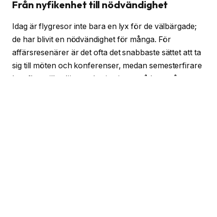
Från nyfikenhet till nödvändighet
Idag är flygresor inte bara en lyx för de välbärgade;
de har blivit en nödvändighet för många. För
affärsresenärer är det ofta det snabbaste sättet att ta
sig till möten och konferenser, medan semesterfirare
kan flyga till avlägsna destinationer på bara några
timmar. Men hur har detta påverkat vårt sätt att resa?
Resande i en globaliserad värld
Globaliseringen har gjort att vi reser mer än någonsin.
Med ett klick kan vi boka flygbiljetter till andra sidan
jorden. Det har öppnat dörrar till nya kulturer, mat
och upplevelser. Men det har också medfört
utmaningar. Hur påverkar våra resor miljön? Och hur
kan vi resa mer hållbart?