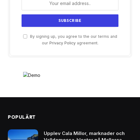
By signing up, you agree to the our terms and
our
Privacy Policy
agreement.
POPULÄRT
Upplev Cala Millor, marknader och
Valldemossa-kloster på Mallorca