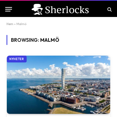
Hem
»
Malmö
BROWSING:
MALMÖ
NYHETER